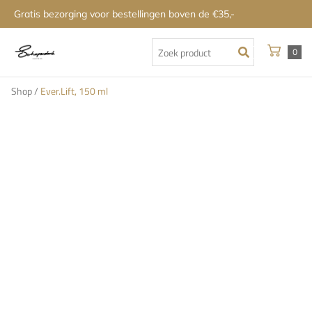
Gratis bezorging voor bestellingen boven de €35,-
0
Shop
/
Ever.Lift, 150 ml