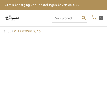
Gratis bezorging voor bestellingen boven de €35,-
0
Shop
/
KILLER.TWIRLS, 40ml