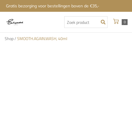
Gratis bezorging voor bestellingen boven de €35,-
0
Shop
/
SMOOTH.AGAIN.WASH, 40ml