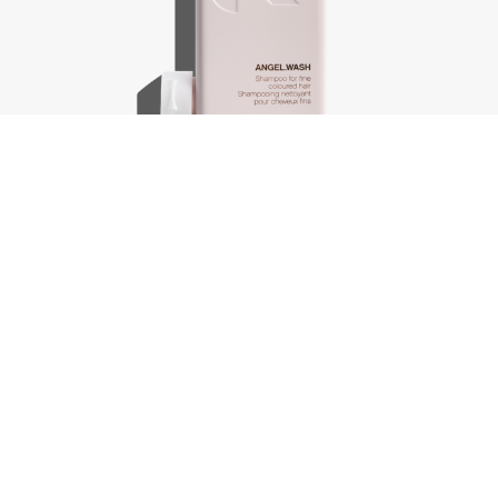
Angel.Wash, 250 ml
€
30,75
In winkelwagen
-
+